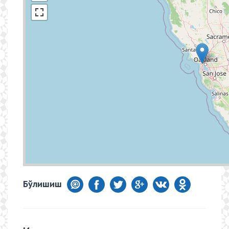
Бўлишиш