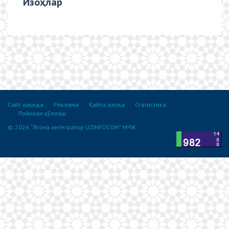
Изоҳлар
Сайт ҳақида
Реклама
Қайта алоқа
Статистика
Лойихан қўллаш
© 2026 “Ягона интегратор UZINFOCOM” МЧЖ