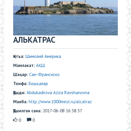
​АЛЬКАТРАС
Қитъа:
Шимолий Америка
Мамлакат:
АҚШ
Шаҳар:
Сан-Франсиско
Тоифа:
Бошқалар
Қўшди:
Abdukadirova Aziza Ravshanovna
Манба:
http://www.1000mest.ru/alcatraz
Қўшилган сана:
2017-06-08 16:38:57
0
0