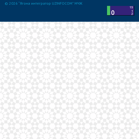
© 2026 “Ягона интегратор UZINFOCOM” МЧЖ