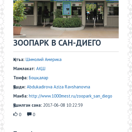
​​ЗООПАРК В САН-ДИЕГО
Қитъа:
Шимолий Америка
Мамлакат:
АҚШ
Тоифа:
Бошқалар
Қўшди:
Abdukadirova Aziza Ravshanovna
Манба:
http://www.1000mest.ru/zoopark_san_diego
Қўшилган сана:
2017-06-08 10:22:59
0
0