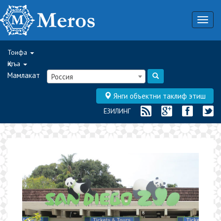
Togg
navig
Тоифа
Қитъа
Мамлакат
Россия
Янги объектни таклиф этиш
ЁЗИЛИНГ