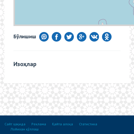
Бўлишиш
Изоҳлар
Сайт ҳақида
Реклама
Қайта алоқа
Статистика
Лойихан қўллаш