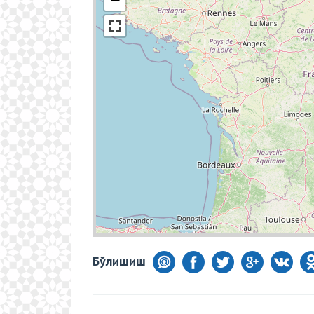
Бўлишиш