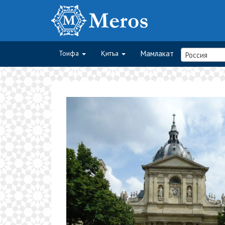
Тоифа
Қитъа
Мамлакат
Россия