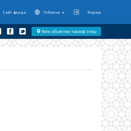
Сайт ҳақида
Узбекча
Кириш
Янги объектни таклиф этиш