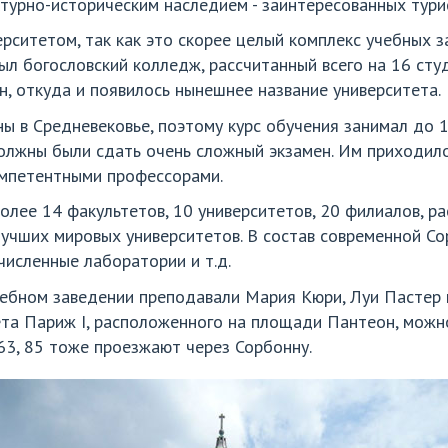
ектурно-историческим наследием - заинтересованных тури
рситетом, так как это скорее целый комплекс учебных за
л богословский колледж, рассчитанный всего на 16 сту
, откуда и появилось нынешнее название университета.
ы в Средневековье, поэтому курс обучения занимал до 1
олжны были сдать очень сложный экзамен. Им приходило
компетентными профессорами.
олее 14 факультетов, 10 университетов, 20 филиалов, р
лучших мировых университетов. В состав современной Со
численные лаборатории и т.д.
чебном заведении преподавали Мария Кюри, Луи Пастер и
ета Париж I, расположенного на площади Пантеон, можно
 63, 85 тоже проезжают через Сорбонну.