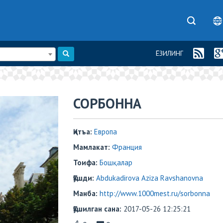
ЁЗИЛИНГ
​​СОРБОННА
Қитъа:
Европа
Мамлакат:
Франция
Тоифа:
Бошқалар
Қўшди:
Abdukadirova Aziza Ravshanovna
Манба:
http://www.1000mest.ru/sorbonna
Қўшилган сана:
2017-05-26 12:25:21