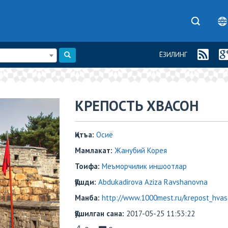
ЁЗИЛИНГ
​​КРЕПОСТЬ ХВАСОН
Қитъа:
Осиё
Мамлакат:
Жанубий Корея
Тоифа:
Меъморчилик иншоотлар
Қўшди:
Abdukadirova Aziza Ravshanovna
Манба:
http://www.1000mest.ru/krepost_hva
Қўшилган сана:
2017-05-25 11:53:22