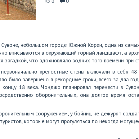
0
0
в Сувоне, небольшом городе Южной Кореи, одна из сам
ично вписываются в окружающий горный ландшафт, а арх
ся загадкой, что вдохновляло зодчих того времени при с
 первоначально крепостные стены включали в себя 48 
во было завершено в рекордные сроки, всего за два го
к концу 18 века. Чонджо планировал перенести в Сувон
осредственно оборонительных, она долгое время ост
оронительным сооружением, у бойниц не дежурят солдат
 туристов, которые могут прогуляться по некогда могущ