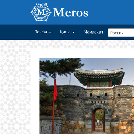
Тоифа
Қитъа
Мамлакат
Россия