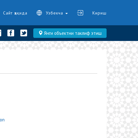
Сайт ҳақида
Узбекча
Кириш
Янги объектни таклиф этиш
son