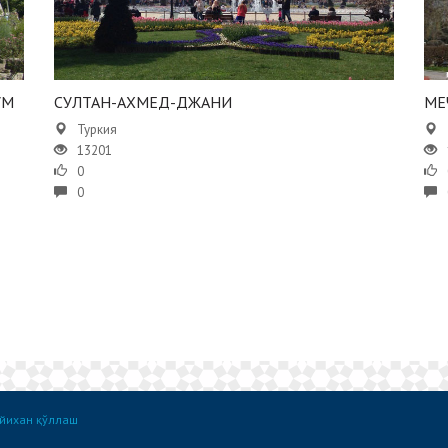
УМ
СУЛТАН-АХМЕД-ДЖАНИ
​​
Туркия
13201
0
0
йихан қўллаш