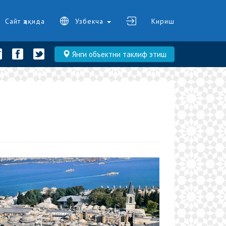
Сайт ҳақида
Узбекча
Кириш
Янги объектни таклиф этиш