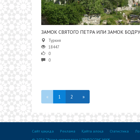
​ЗАМОК СВЯТОГО ПЕТРА ИЛИ ЗАМОК БОДР
Туркия
18447
0
0
«
1
2
»
Сайт ҳақида
Реклама
Қайта алоқа
Статистика
Ло
© 2026 “Ягона интегратор UZINFOCOM” МЧЖ