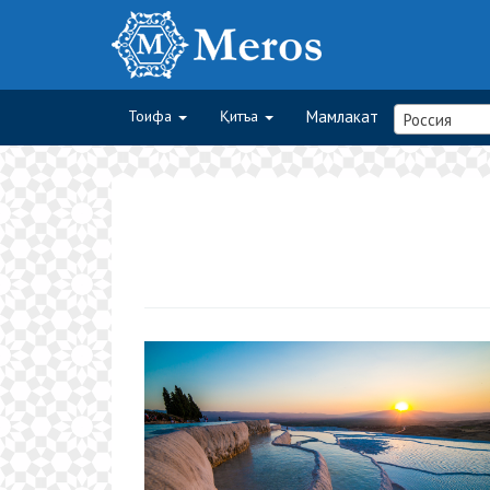
Тоифа
Қитъа
Мамлакат
Россия