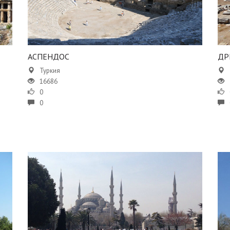
АСПЕНДОС
​​
Туркия
16686
0
0