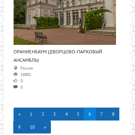
ОРАНИЕНБАУМ (ДВОРЦОВО-ПАРКОВЫЙ
АНСАМБЛЬ)
Россия
16881
0
0
«
1
2
3
4
5
6
7
8
9
10
»