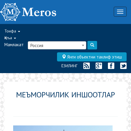
Togg
navig
Тоифа
Қитъа
Мамлакат
Россия
Янги объектни таклиф этиш
ЁЗИЛИНГ
МЕЪМОРЧИЛИК ИНШООТЛАР