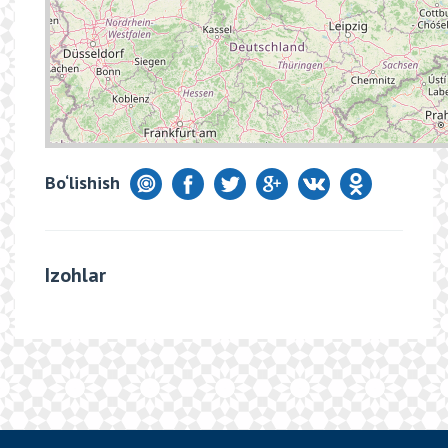
Bo‘lishish
Izohlar