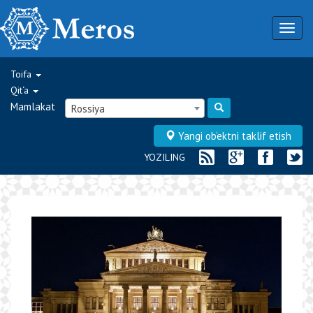
Togg
navig
Toifa
Qit‘a
Mamlakat
Rossiya
Yangi ob‘ektni taklif etish
YOZILING