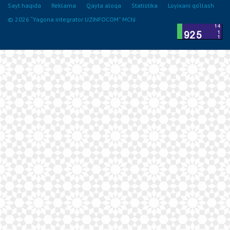
Sayt haqida
Reklama
Qayta aloqa
Statistika
Loyixani qo‘llash
© 2026 “Yagona integrator UZINFOCOM” MChJ