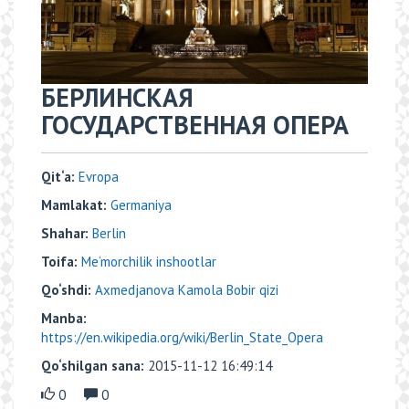
БЕРЛИНСКАЯ
ГОСУДАРСТВЕННАЯ ОПЕРА
Qit‘a:
Evropa
Mamlakat:
Germaniya
Shahar:
Berlin
Toifa:
Me‘morchilik inshootlar
Qo‘shdi:
Axmedjanova Kamola Bobir qizi
Manba:
https://en.wikipedia.org/wiki/Berlin_State_Opera
Qo‘shilgan sana:
2015-11-12 16:49:14
0
0