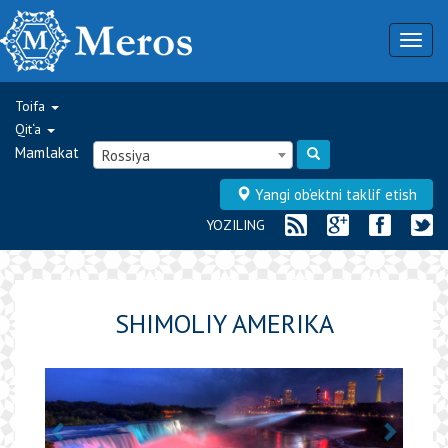
Togg
navig
Toifa
Qit‘a
Mamlakat
Rossiya
Yangi ob‘ektni taklif etish
YOZILING
SHIMOLIY AMERIKA