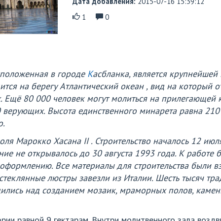
Дата добавления:
2015-07-16 15:39:12
1
0
сположенная в городе
К
асбланка, является крупнейшей
тся на берегу Атлантический океан , вид на который о
. Ещё 80 000 человек могут молиться на прилегающей 
0 верующих. Высота единственного минарета равна 210
о.
оля Марокко Хасана II . Строительство началось 12 июл
ние не открывалось до 30 августа 1993 года. К работе
 оформлению. Все материалы для строительства были вз
 стеклянные люстры завезли из Италии. Шесть тысяч т
удились над созданием мозаик, мраморных полов, каме
ии равной 9 гектарам. Внутри молитвенного зала воздви