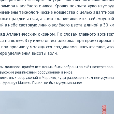
рамора и зелёного оникса. Кровля покрыта ярко-изумру
рименены технологические новшества с целью адаптирова
ожет раздвигаться, а само здание является сейсмоустой
й в небе световую линию зелёного цвета длиной в 30 км
д Атлантическим океаном. По словам главного архитек
ся на воде». Эту идею он использовал при проектировани
 при приливе у молящихся создавалось впечатление, чт
ере увеличения высоты волн.
м долларов, причём все деньги были собраны за счёт пожертвован
 высоким религиозным сооружением в мире.
елигиозных сооружений в Марокко, куда разрешён вход немусульма
— француз Мишель Пинсо, не был мусульманином.