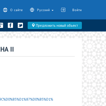
О сайте
Русский
Войти
Предложить новый объект
А II
/%D0%9C%D0%B5%D1%87%D0%B5%D1%