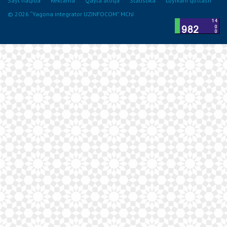
Sayt haqida
Reklama
Qayta aloqa
Statistika
Loyixani qo‘llash
© 2026 “Yagona integrator UZINFOCOM” MChJ