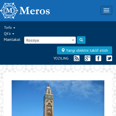
Togg
navig
Toifa
Qit‘a
Mamlakat
Rossiya
Yangi ob‘ektni taklif etish
YOZILING