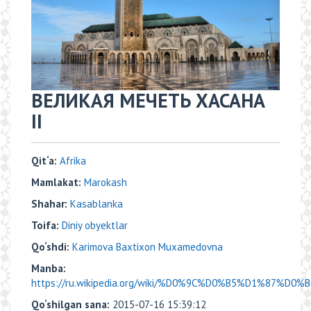
ВЕЛИКАЯ МЕЧЕТЬ ХАСАНА
II
Qit‘a:
Аfrika
Mamlakat:
Marokash
Shahar:
Kasablanka
Toifa:
Diniy obyektlar
Qo‘shdi:
Karimova Baxtixon Muxamedovna
Manba:
https://ru.wikipedia.org/wiki/%D0%9C%D0%B5%D1%87%D0
Qo‘shilgan sana:
2015-07-16 15:39:12