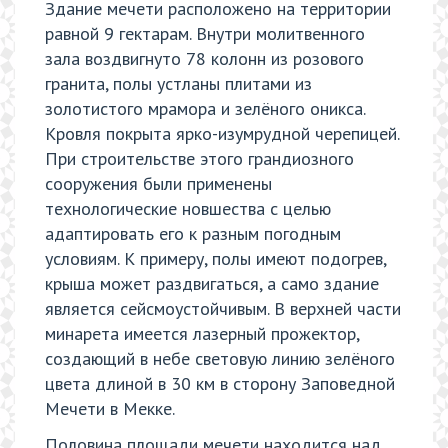
Здание мечети расположено на территории
равной 9 гектарам. Внутри молитвенного
зала воздвигнуто 78 колонн из розового
гранита, полы устланы плитами из
золотистого мрамора и зелёного оникса.
Кровля покрыта ярко-изумрудной черепицей.
При строительстве этого грандиозного
сооружения были применены
технологические новшества с целью
адаптировать его к разным погодным
условиям. К примеру, полы имеют подогрев,
крыша может раздвигаться, а само здание
является сейсмоустойчивым. В верхней части
минарета имеется лазерный прожектор,
создающий в небе световую линию зелёного
цвета длиной в 30 км в сторону Заповедной
Мечети в Мекке.
Половина площади мечети находится над