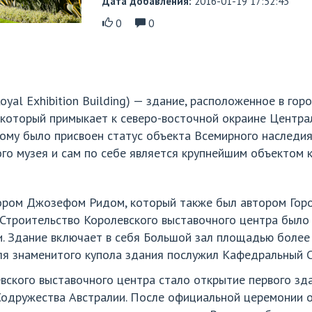
Дата добавления:
2016-01-19 17:52:43
0
0
oyal Exhibition Building) — здание, расположенное в го
 который примыкает к северо-восточной окраине Центра
рому было присвоен статус объекта Всемирного наслед
го музея и сам по себе является крупнейшим объектом 
ором Джозефом Ридом, который также был автором Горо
 Строительство Королевского выставочного центра было
 Здание включает в себя Большой зал площадью более 
ля знаменитого купола здания послужил Кафедральный 
ского выставочного центра стало открытие первого зд
Содружества Австралии. После официальной церемонии 