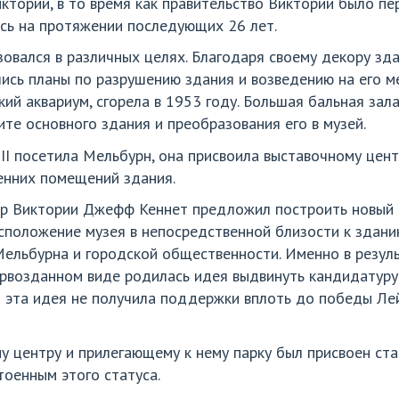
тории, в то время как правительство Виктории было пе
ось на протяжении последующих 26 лет.
овался в различных целях. Благодаря своему декору зда
ись планы по разрушению здания и возведению на его ме
ий аквариум, сгорела в 1953 году. Большая бальная зал
ите основного здания и преобразования его в музей.
 II посетила Мельбурн, она присвоила выставочному цен
енних помещений здания.
тр Виктории Джефф Кеннет предложил построить новый 
сположение музея в непосредственной близости к здани
Мельбурна и городской общественности. Именно в резул
ервозданном виде родилась идея выдвинуть кандидатуру
эта идея не получила поддержки вплоть до победы Лей
у центру и прилегающему к нему парку был присвоен с
тоенным этого статуса.