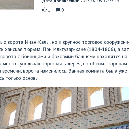
Дата добавления:
2015-07-08 12:25:13
1
0
ые ворота Ичан-Калы, но и крупное торговое сооружение. 
сь ханская тюрьма. При Ильтузар-хане (1804-1806), а за
 ворота с бойницами и боковыми башнями находятся на п
 много купольная торговая галерея, по обеим сторонам
 времени, ворота изменилось. Ванная комната была уже 
сь только основы.