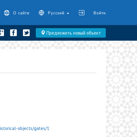
О сайте
Русский
Войти
Предложить новый объект
istorical-objects/gates/1