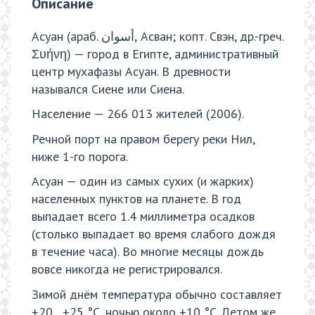
Описание
Асуан (араб. أسوان‎‎, Асван; копт. Свэн, др.-греч.
Συήνη) — город в Египте, административный
центр мухафазы Асуан. В древности
назывался Сиене или Сиена.
Население — 266 013 жителей (2006).
Речной порт на правом берегу реки Нил,
ниже 1-го порога.
Асуан — один из самых сухих (и жарких)
населенных пунктов на планете. В год
выпадает всего 1.4 миллиметра осадков
(столько выпадает во время слабого дождя
в течение часа). Во многие месяцы дождь
вовсе никогда не регистрировался.
Зимой днём температура обычно составляет
+20…+25 °C, ночью около +10 °C. Летом же