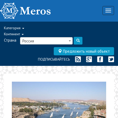
Togg
navig
Категория
Континент
Страна
Россия
Предложить новый объект
ПОДПИСЫВАЙТЕСЬ