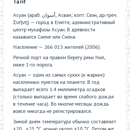
Ta‘rif
Асуан (араб. أسوان‎‎, Асван; копт. Свэн, др.-греч.
Συήνη) — город в Египте, административный
центр мухафазы Асуан. В древности
назывался Сиене или Сиена.
Население — 266 013 жителей (2006).
Речной порт на правом берегу реки Нил,
ниже 1-го порога.
Асуан — один из самых сухих (и жарких)
населенных пунктов на планете. В год
выпадает всего 1.4 миллиметра осадков
(столько выпадает во время слабого дождя
в течение часа). Во многие месяцы дождь
вовсе никогда не регистрировался.
Зимой днём температура обычно составляет
+20…+25 °C, ночью около +10 °C. Летом же