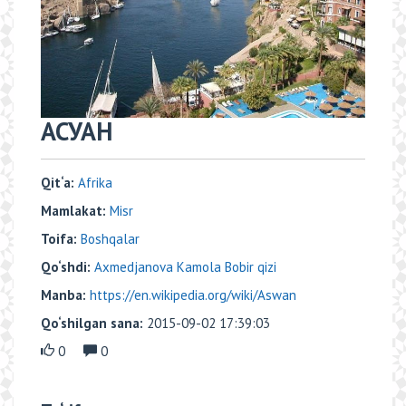
АСУАН
Qit‘a:
Аfrika
Mamlakat:
Misr
Toifa:
Boshqalar
Qo‘shdi:
Axmedjanova Kamola Bobir qizi
Manba:
https://en.wikipedia.org/wiki/Aswan
Qo‘shilgan sana:
2015-09-02 17:39:03
0
0