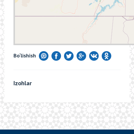
Bo‘lishish
Izohlar