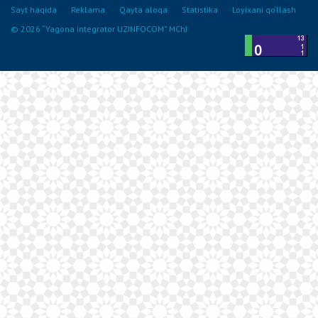
Sayt haqida
Reklama
Qayta aloqa
Statistika
Loyixani qo‘llash
© 2026 “Yagona integrator UZINFOCOM” MChJ