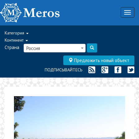
Togg
navig
Категория
Континент
Страна
Россия
Предложить новый объект
ПОДПИСЫВАЙТЕСЬ