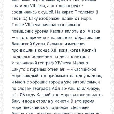
эры и до VII века, а острова в бухте
соединялись с сушей. На карте Птолемея (II
век н. э.) Баку изображен вдали от моря.
После VII века начинается сильное
повышение уровня Каспия вплоть до IX века
— с того времени и начинается образование
Бакинской бухты. Сильные изменения
произошли в конце XIII века, когда Каспий
поднялся более чем на десять метров.
Итальянский географ XIV века Марино
Сануто с горечью отмечал: — «Каспийское
море каждый год прибывает на одну ладонь,
и многие хорошие города уже затоплены», а
по словам географа Абд ар-Рашид ал-Бакуи,
в 1403 году Каспийское море затопило часть
Баку и вода стояла у мечети. В это время
море плескалось у подножия Девичьей
башни, что косвенно подтверждает легенду