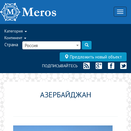
Togg
navig
Категория
Континент
Страна
Россия
Предложить новый объект
ПОДПИСЫВАЙТЕСЬ
АЗЕРБАЙДЖАН