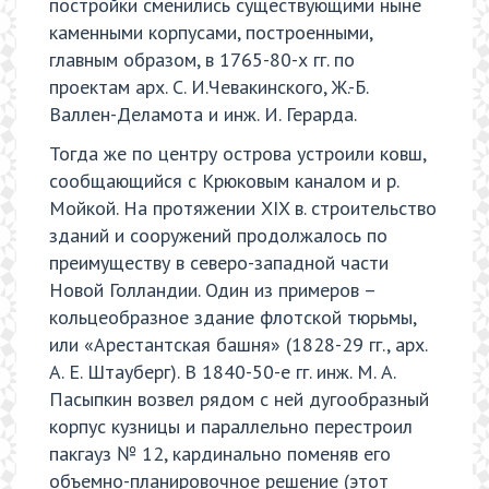
постройки сменились существующими ныне
каменными корпусами, построенными,
главным образом, в 1765-80-х гг. по
проектам арх. С. И.Чевакинского, Ж.-Б.
Валлен-Деламота и инж. И. Герарда.
Тогда же по центру острова устроили ковш,
сообщающийся с Крюковым каналом и р.
Мойкой. На протяжении XIX в. строительство
зданий и сооружений продолжалось по
преимуществу в северо-западной части
Новой Голландии. Один из примеров –
кольцеобразное здание флотской тюрьмы,
или «Арестантская башня» (1828-29 гг., арх.
А. Е. Штауберг). В 1840-50-е гг. инж. М. А.
Пасыпкин возвел рядом с ней дугообразный
корпус кузницы и параллельно перестроил
пакгауз № 12, кардинально поменяв его
объемно-планировочное решение (этот