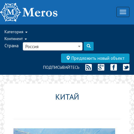
Togg
navig
Категория
Континент
Страна
Россия
Предложить новый объект
ПОДПИСЫВАЙТЕСЬ
КИТАЙ