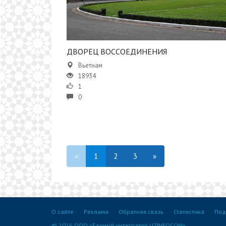
ДВОРЕЦ ВОССОЕДИНЕНИЯ
Вьетнам
18934
1
0
«
1
2
3
»
О сайте
Реклама
Обратная связь
Статистика
Под
© 2026 ООО «Единый интегратор UZINFOCOM»