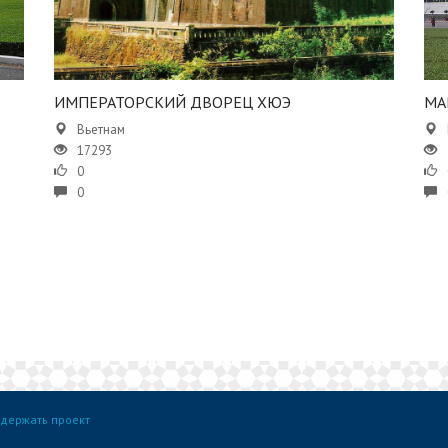
ИМПЕРАТОРСКИЙ ДВОРЕЦ ХЮЭ
МА
Вьетнам
17293
0
0
держать проект