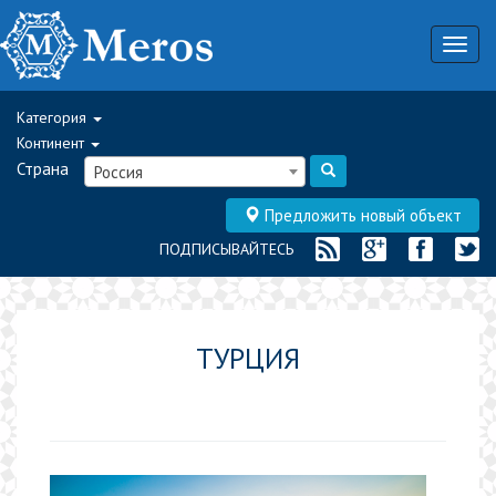
Togg
navig
Категория
Континент
Страна
Россия
Предложить новый объект
ПОДПИСЫВАЙТЕСЬ
ТУРЦИЯ