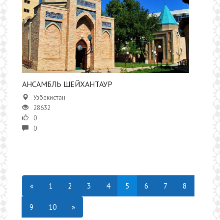
АНСАМБЛЬ ШЕЙХАНТАУР
Узбекистан
28632
0
0
«
1
2
3
4
5
6
7
8
9
10
»