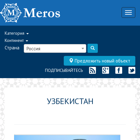
Togg
navig
Категория
Континент
Страна
Россия
Предложить новый объект
ПОДПИСЫВАЙТЕСЬ
УЗБЕКИСТАН