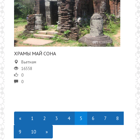
ХРАМЫ МАЙ СОНА
Вьетнам
16558
0
0
«
1
2
3
4
5
6
7
8
9
10
»