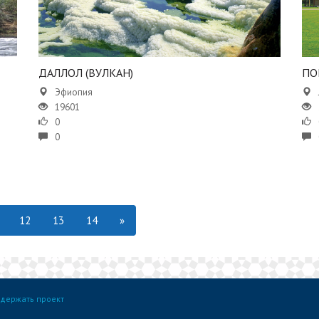
ДАЛЛОЛ (ВУЛКАН)
ПО
Эфиопия
19601
0
0
12
13
14
»
держать проект