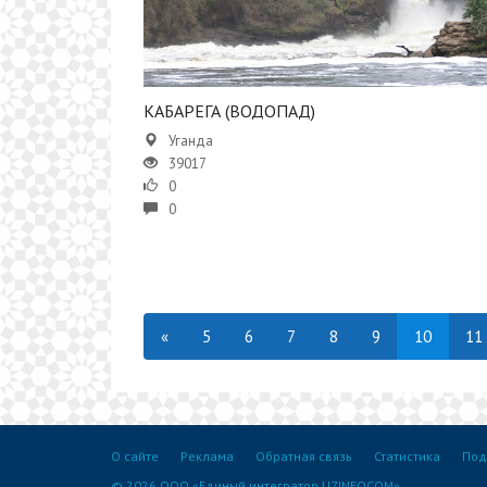
КАБАРЕГА (ВОДОПАД)
Уганда
39017
0
0
«
5
6
7
8
9
10
11
О сайте
Реклама
Обратная связь
Статистика
Под
© 2026 ООО «Единый интегратор UZINFOCOM»