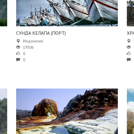
СУНДА КЕЛАПА (ПОРТ)
​Х
Индонезия
19506
0
0