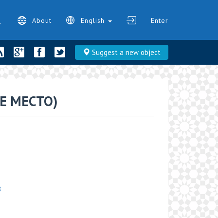
About
English
Enter
Suggest a new object
Е МЕСТО)
8