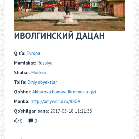
ИВОЛГИНСКИЙ ДАЦАН
Qit‘a:
Evropa
Mamlakat:
Rossiya
Shahar:
Moskva
Toifa:
Diniy obyektlar
Qo‘shdi:
Akbarova Faxriya Ikromxo'ja qizi
Manba:
http://omyworld.ru/9804
Qo‘shilgan sana:
2017-05-18 11:21:33
0
0