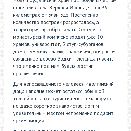
Новый буддийский храм построили в чистом
поле близ села Верхняя Иволга, что в 36
километрах от Улан-Удэ. Постепенно
количество построек разрасталось, а
территория преображалась. Сегодня в
монастырский комплекс входят уже 10
храмов, университет, 5 ступ-субурганов,
дома, где живут ламы, оранжерея, где растет
священное дерево Бодхи – легенда гласит,
что именно под ним Будда достиг
просветления.
Для непосвященного человека Иволгинский
дацан вполне может остаться обычной
точкой на карте туристического маршрута,
но даже короткое знакомство с этим
удивительным местом непременно подарит
яркие эмоции.
Начинается же оно обычно с гороо –