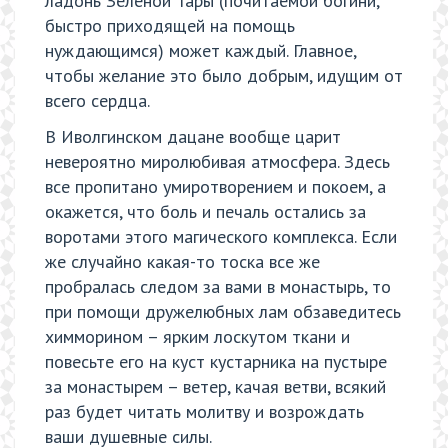
ладонь Зеленой Тары (почитаемой богини,
быстро приходящей на помощь
нуждающимся) может каждый. Главное,
чтобы желание это было добрым, идущим от
всего сердца.
В Иволгинском дацане вообще царит
невероятно миролюбивая атмосфера. Здесь
все пропитано умиротворением и покоем, а
окажется, что боль и печаль остались за
воротами этого магического комплекса. Если
же случайно какая-то тоска все же
пробралась следом за вами в монастырь, то
при помощи дружелюбных лам обзаведитесь
химморином – ярким лоскутом ткани и
повесьте его на куст кустарника на пустыре
за монастырем – ветер, качая ветви, всякий
раз будет читать молитву и возрождать
ваши душевные силы.