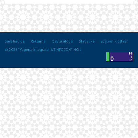
Sayt haqida
Reklama
Qayta aloqa
Statistika
Loyixani qo‘llash
© 2026 “Yagona integrator UZINFOCOM” MChJ