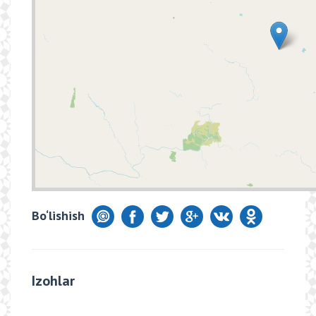
Bo‘lishish
Izohlar