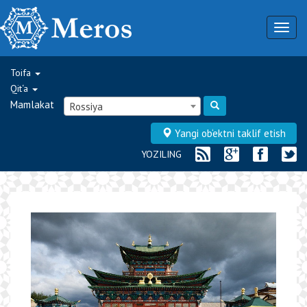
Togg
navig
Toifa
Qit‘a
Mamlakat
Rossiya
Yangi ob‘ektni taklif etish
YOZILING