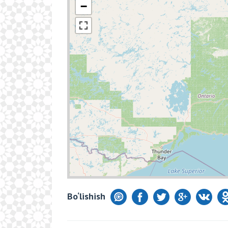
−
Bo‘lishish