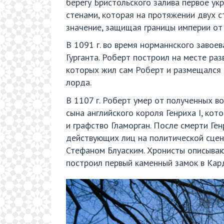
берегу Бристольского залива первое ук
стенами, которая на протяжении двух ст
значение, защищая границы империи от 
В 1091 г. во время норманнского завое
Гурганта. Роберт построил на месте ра
которых жил сам Роберт и размещался 
лорда.
В 1107 г. Роберт умер от полученных в
сына английского короля Генриха I, ко
и графство Гламорган. После смерти Ген
действующих лиц на политической сцене
Стефаном Блуаским. Хронисты описывают
построил первый каменный замок в Кар