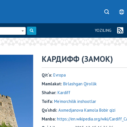
YOZILING
КАРДИФФ (ЗАМОК)
Qit‘a:
Evropa
Mamlakat:
Birlashgan Qirollik
Shahar:
Kardiff
Toifa:
Me‘morchilik inshootlar
Qo‘shdi:
Axmedjanova Kamola Bobir qizi
Manba:
https://en.wikipedia.org/wiki/Cardiff_C