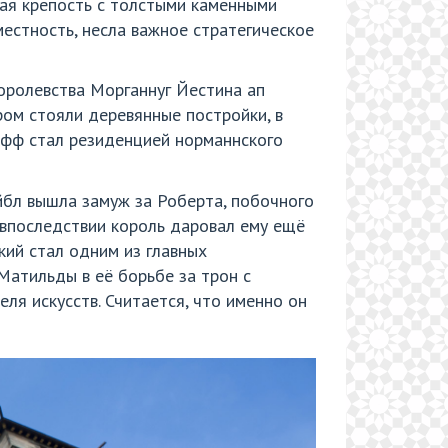
вая крепость с толстыми каменными
 местность, несла важное стратегическое
королевства Морганнуг Йестина ап
ром стояли деревянные постройки, в
ифф стал резиденцией норманнского
ейбл вышла замуж за Роберта, побочного
а впоследствии король даровал ему ещё
ский стал одним из главных
Матильды в её борьбе за трон с
ля искусств. Считается, что именно он