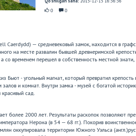
Qo‘shilgan sana:
2015-12-15 16:36:36
0
0
stell Caerdydd) — средневековый замок, находится в граф
нного на месте развалин бывшей древнеримской крепост
а со временем перешел в собственность местной знати, 
з Бьют - угольный магнат, который превратил крепость 
 залов и комнат. Внутри замка - музей с богатой истор
 красивый сад.
ет более 2000 лет. Результаты раскопок позволяют пре
императора Нерона (в 54 — 68 гг.). Покорив воинственно
млян оккупировала территории Южного Уэльса (англ.)русс