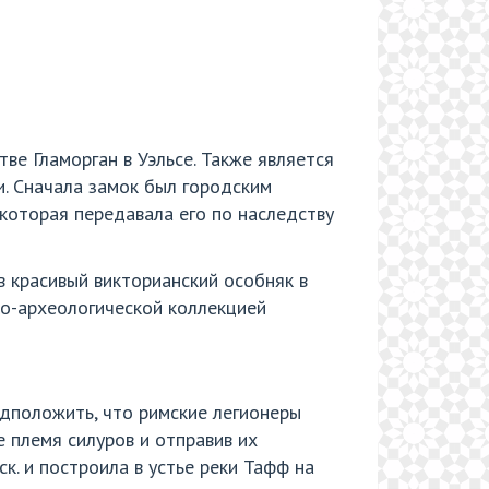
стве Гламорган в Уэльсе. Также является
и. Сначала замок был городским
которая передавала его по наследству
в красивый викторианский особняк в
ико-археологической коллекцией
дположить, что римские легионеры
е племя силуров и отправив их
к. и построила в устье реки Тафф на