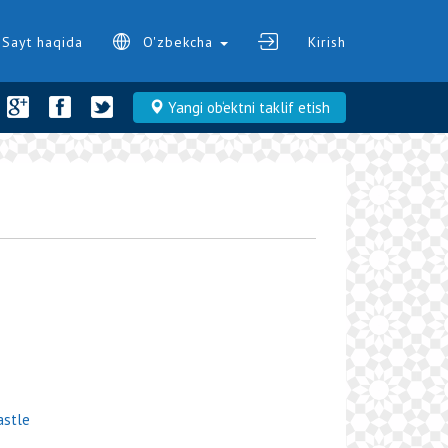
Sayt haqida
O'zbekcha
Kirish
Yangi ob‘ektni taklif etish
astle