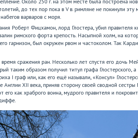
репление. Около 250 г. на этом месте была построена но
олетий, до тех пор пока в V в. римляне не покинули эту
набегов варваров с моря.
вания Роберт Фицхамон, лорд Глостера, убил правителя 
звалин римского форта крепость. Насыпной холм, на кото
его гарнизон, был окружен рвом и частоколом. Так Кард
о время сражения ран. Несколько лет спустя его дочь М
торый таким образом получил титул графа Глостерского, 
риха I граф или, как его ещё называли, «Консул» Глостер
 Англии XII века, приняв сторону своей сводной сестры 
 его как храброго воина, мудрого правителя и покровите
диффе.