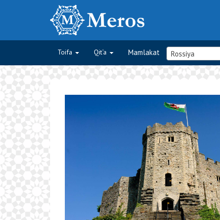
Toifa
Qit‘a
Mamlakat
Rossiya