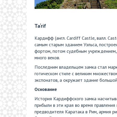
Ta‘rif
Кардифф (англ. Cardiff Castle, валл. Ca
самым старым зданием Уэльса, построе
фортом, потом судебным учреждением, 
много веков.
Последним владельцем замка стал марки
готическом стиле с великим множеством
экспонатов, а окружает здание большой
Основание
История Кардиффского замка насчитыва
прибыли в эти края во время правления 
предводителя Каратака в Рим, армия ри