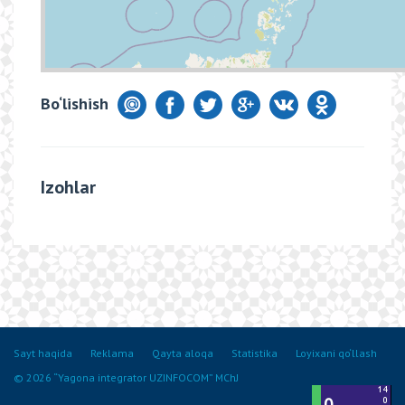
Bo‘lishish
Izohlar
Sayt haqida
Reklama
Qayta aloqa
Statistika
Loyixani qo‘llash
© 2026 “Yagona integrator UZINFOCOM” MChJ