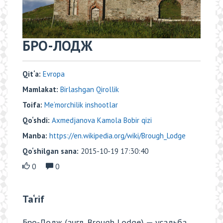
БРО-ЛОДЖ
Qit‘a:
Evropa
Mamlakat:
Birlashgan Qirollik
Toifa:
Me‘morchilik inshootlar
Qo‘shdi:
Axmedjanova Kamola Bobir qizi
Manba:
https://en.wikipedia.org/wiki/Brough_Lodge
Qo‘shilgan sana:
2015-10-19 17:30:40
0
0
Ta‘rif
Бро-Лодж (англ. Brough Lodge) — усадьба,