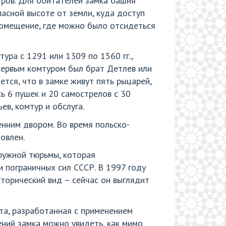
тров. Для обитателей замка башня
асной высоте от земли, куда доступ
помещение, где можно было отсидеться
ра с 1291 или 1309 по 1560 гг.,
 Первым комтуром был брат Детлев или
тся, что в замке живут пять рыцарей,
ь 6 пушек и 20 самострелов с 30
ев, комтур и обслуга.
енним двором. Во время польско-
овлен.
кружной тюрьмы, которая
и пограничных сил СССР. В 1997 году
торический вид – сейчас он выглядит
рта, разработанная с применением
ений замка можно увидеть, как мимо