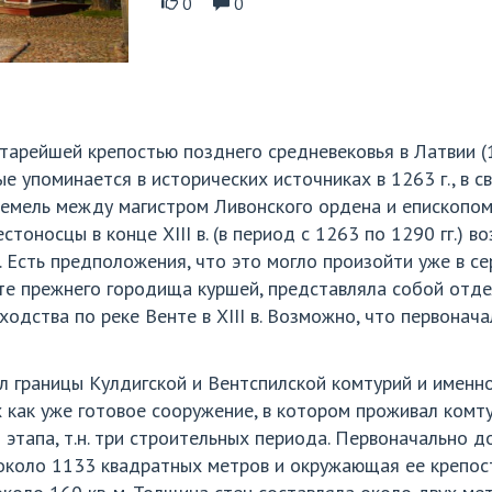
0
0
тарейшей крепостью позднего средневековья в Латвии (
е упоминается в исторических источниках в 1263 г., в 
земель между магистром Ливонского ордена и епископом
оносцы в конце XIII в. (в период с 1263 по 1290 гг.) воз
. Есть предположения, что это могло произойти уже в се
сте прежнего городища куршей, представляла собой от
одства по реке Венте в XIII в. Возможно, что первонача
ил границы Кулдигской и Вентспилской комтурий и именн
х как уже готовое сооружение, в котором проживал комт
 этапа, т.н. три строительных периода. Первоначально д
оло 1133 квадратных метров и окружающая ее крепостн