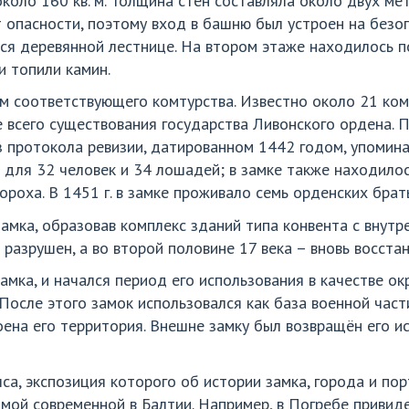
коло 160 кв. м. Толщина стен составляла около двух ме
опасности, поэтому вход в башню был устроен на безоп
ся деревянной лестнице. На втором этаже находилось 
и топили камин.
 соответствующего комтурства. Известно около 21 комту
е всего существования государства Ливонского ордена.
з протокола ревизии, датированном 1442 годом, упоминае
 для 32 человек и 34 лошадей; в замке также находилос
ороха. В 1451 г. в замке проживало семь орденских брать
замка, образовав комплекс зданий типа конвента с внутр
разрушен, а во второй половине 17 века – вновь восстан
амка, и начался период его использования в качестве о
После этого замок использовался как база военной част
ена его территория. Внешне замку был возвращён его ис
са, экспозиция которого об истории замка, города и по
мой современной в Балтии. Например, в Погребе привид