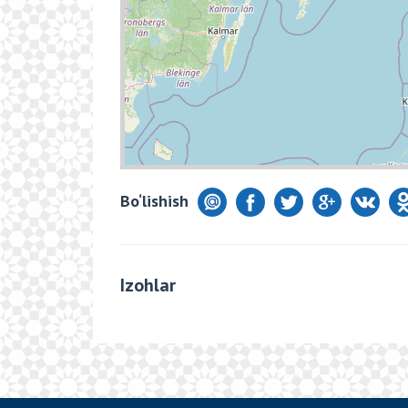
Bo‘lishish
Izohlar