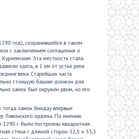
1290 год), сохранившейся в таком
связи с заключением соглашения о
 Курземским. Эта местность стала
двигли здесь, в 1 км от устья реки
редине века. Старейшая часть
дельно стоящую башню-донжон для
льно замок был окружён рвом, но его
о тогда замок Виндау впервые
ур Ливонского ордена. По мнению
о 1290 г. были построены квадратная
ая стена с длиной сторон 32,5 х 33,5