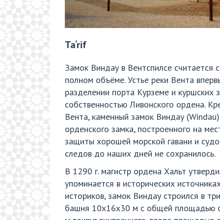
Ta‘rif
Замок Виндау в Вентспилсе считается с
полном объёме. Устье реки Вента впервы
разделении порта Курземе и куршских 
собственностью Ливонского ордена. Крест
Вента, каменный замок Виндау (Windau)
орденского замка, построенного на ме
защиты хорошей морской гавани и судох
следов до наших дней не сохранилось.
В 1290 г. магистр ордена Хальт утверд
упоминается в исторических источника
историков, замок Виндау строился в три
башня 10х16х30 м с общей площадью ок