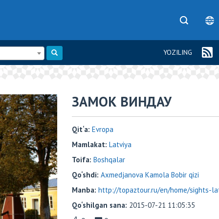
YOZILING
ЗАМОК ВИНДАУ
Qit‘a:
Evropa
Mamlakat:
Latviya
Toifa:
Boshqalar
Qo‘shdi:
Axmedjanova Kamola Bobir qizi
Manba:
http://topaztour.ru/en/home/sights-la
Qo‘shilgan sana:
2015-07-21 11:05:35