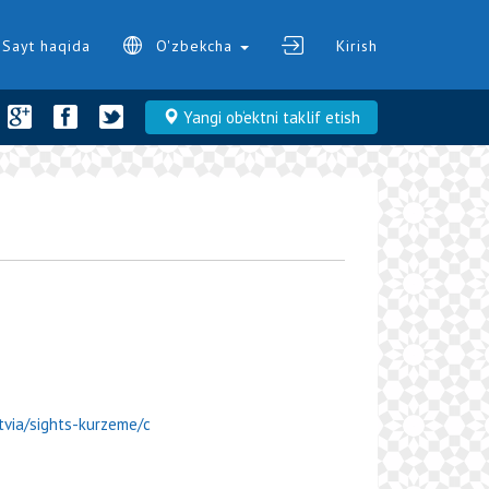
Sayt haqida
O'zbekcha
Kirish
Yangi ob‘ektni taklif etish
tvia/sights-kurzeme/c