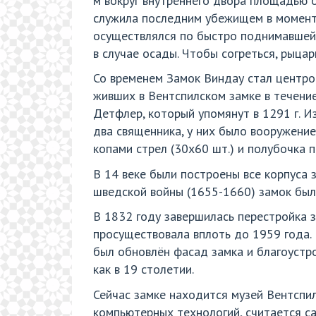
м вокруг внутреннего двора площадью о
служила последним убежищем в момент 
осуществлялся по быстро поднимавшей
в случае осады. Чтобы согреться, рыцар
Со временем Замок Виндау стал центром
живших в Вентспилском замке в течени
Детфлер, который упомянут в 1291 г. И
два священника, у них было вооружение
копами стрел (30х60 шт.) и полубочка п
В 14 веке были построены все корпуса 
шведской войны (1655-1660) замок был 
В 1832 году завершилась перестройка з
просуществовала вплоть до 1959 года. 
был обновлён фасад замка и благоустро
как в 19 столетии.
Сейчас замке находится музей Вентспил
компьютерных технологий, считается са