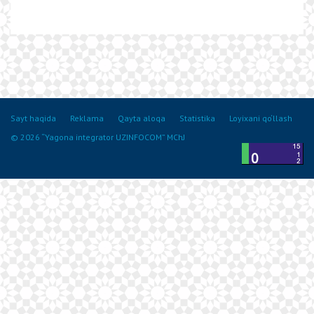
Sayt haqida
Reklama
Qayta aloqa
Statistika
Loyixani qo‘llash
© 2026 “Yagona integrator UZINFOCOM” MChJ