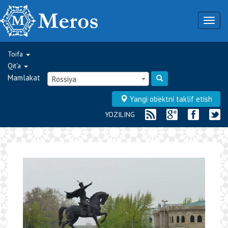
Togg
navig
Toifa
Qit‘a
Mamlakat
Rossiya
Yangi ob‘ektni taklif etish
YOZILING