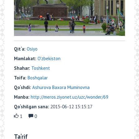
Qit‘a:
Osiyo
Mamlakat:
O'zbekiston
Shahar:
Toshkent
Toifa:
Boshqalar
Qo‘shdi:
Ashurova Baxora Muminovna
Manba:
http://meros.ziyonet.uz/uzc/wonder/69
Qo‘shilgan sana:
2015-06-12 15:15:17
1
0
Ta‘rif