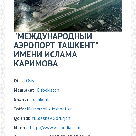
"МЕЖДУНАРОДНЫЙ
АЭРОПОРТ ТАШКЕНТ"
ИМЕНИ ИСЛАМА
КАРИМОВА
Qit‘a:
Osiyo
Mamlakat:
O'zbekiston
Shahar:
Toshkent
Toifa:
Me‘morchilik inshootlar
Qo‘shdi:
Yuldashev G'ofurjon
Manba:
http://www.wikipedia.com