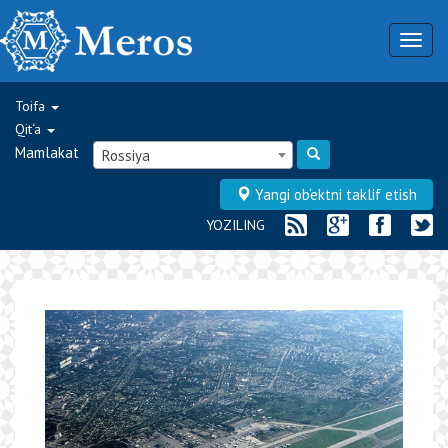
Togg
navig
Toifa
Qit‘a
Mamlakat
Rossiya
Yangi ob‘ektni taklif etish
YOZILING