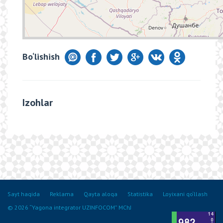
Bo‘lishish
Izohlar
Sayt haqida
Reklama
Qayta aloqa
Statistika
Loyixani qo‘llash
© 2026 “Yagona integrator UZINFOCOM” MChJ