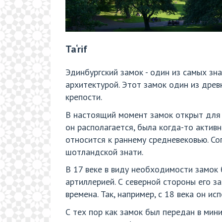
Ta‘rif
Эдинбургский замок - один из самых зн
архитектурой. Этот замок один из древ
крепости.
В настоящий момент замок открыт для п
он располагается, была когда-то актив
относится к раннему средневековью. Сог
шотландской знати.
В 17 веке в виду необходимости замок
артиллерией. С северной стороны его за
времена. Так, например, с 18 века он ис
С тех пор как замок был передан в ми