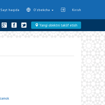
Sayt haqida
O'zbekcha
Kirish
Yangi ob‘ektni taklif etish
К
_zamok