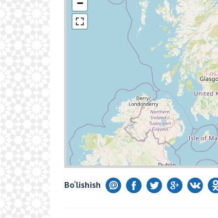
−
Bo‘lishish