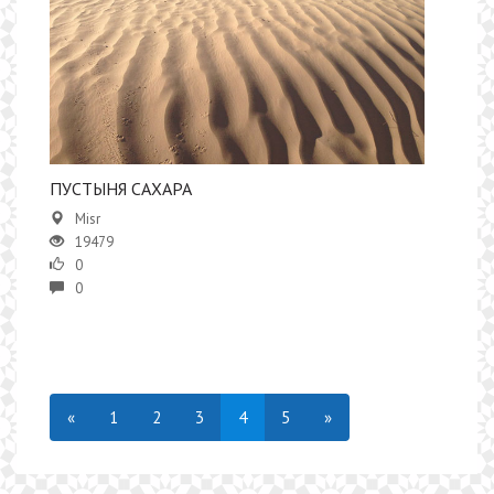
​​ПУСТЫНЯ САХАРА
Misr
19479
0
0
«
1
2
3
4
5
»