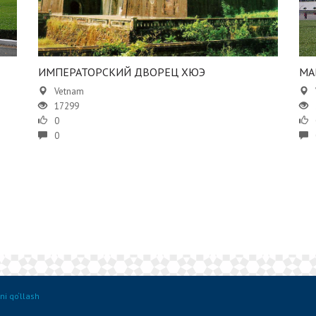
ИМПЕРАТОРСКИЙ ДВОРЕЦ ХЮЭ
МА
Vetnam
17299
0
0
ni qo‘llash