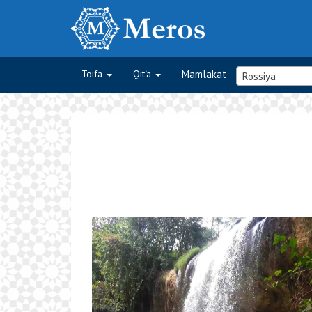
Toifa
Qit‘a
Mamlakat
Rossiya