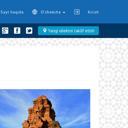
Sayt haqida
O'zbekcha
Kirish
Yangi ob‘ektni taklif etish