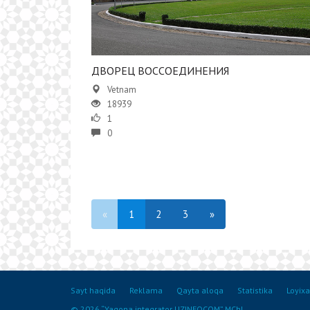
ДВОРЕЦ ВОССОЕДИНЕНИЯ
Vetnam
18939
1
0
«
1
2
3
»
Sayt haqida
Reklama
Qayta aloqa
Statistika
Loyixa
© 2026 “Yagona integrator UZINFOCOM” MChJ