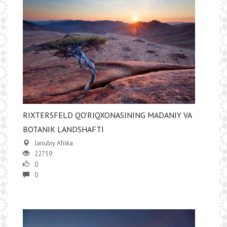
RIXTERSFELD QO'RIQXONASINING MADANIY VA
BOTANIK LANDSHAFTI
Janubiy Afrika
22759
0
0