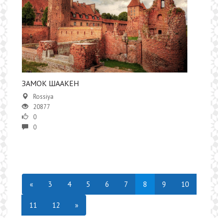
ЗАМОК ШААКЕН
Rossiya
20877
0
0
«
3
4
5
6
7
8
9
10
11
12
»