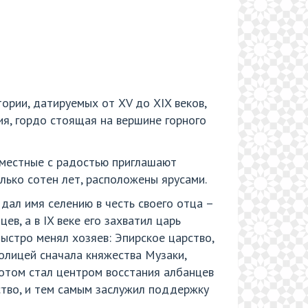
тории, датируемых от XV до XIX веков,
тия, гордо стоящая на вершине горного
 местные с радостью приглашают
олько сотен лет, расположены ярусами.
 дал имя селению в честь своего отца –
в, а в IX веке его захватил царь
быстро менял хозяев: Эпирское царство,
толицей сначала княжества Музаки,
потом стал центром восстания албанцев
ство, и тем самым заслужил поддержку