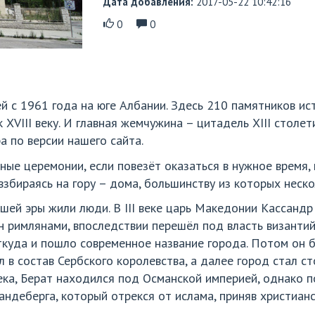
Дата добавления:
2017-05-22 10:42:16
0
0
ей с 1961 года на юге Албании. Здесь 210 памятников ис
XVIII веку. И главная жемчужина – цитадель XIII столе
а по версии нашего сайта.
ные церемонии, если повезёт оказаться в нужное время,
 взбираясь на гору – дома, большинству из которых неск
ашей эры жили люди. В III веке царь Македонии Кассандр
 римлянами, впоследствии перешёл под власть византийце
откуда и пошло современное название города. Потом он 
л в состав Сербского королевства, а далее город стал с
ека, Берат находился под Османской империей, однако 
андеберга, который отрекся от ислама, приняв христиан