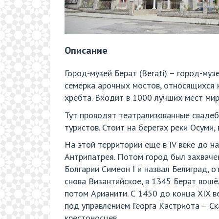
Описание
Город-музей Берат (Berati) – город-муз
семёрка арочных мостов, относящихся к 
хребта. Входит в 1000 лучших мест мир
Тут проводят театрализованные свадеб
туристов. Стоит на берегах реки Осуми,
На этой территории ещё в IV веке до н
Антрипатрея. Потом город был захвачен
Болгарии Симеон I и назвал Белиград, 
снова Византийское, в 1345 Берат вошё
потом Арианити. С 1450 до конца XIX в
под управлением Георга Кастриота – Ск
крестоносцев.