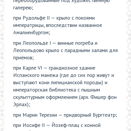
переоборудованные под художественную
галерею;
при Рудольфе II — крыло с покоями
императрицы, впоследствии названное
Амалиенбургом;
при Леопольде I — винные погреба и
Леопольдово крыло с парадными залами для
приёмов;
при Карле VI — грандиозное здание
Испанского манежа (где до сих пор живут и
выступают кони липицианской породы) и
императорская библиотека с пышным
скульптурным оформлением (арх. Фишер фон
Эрлах);
при Марии Терезии — придворный Бургтеатр;
при Иосифе II — Йозеф-плац с конной