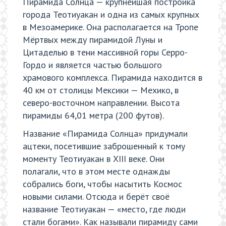
Пирамида Солнца — крупнейшая постройка
города Теотиуакан и одна из самых крупных
в Мезоамерике. Она располагается на Тропе
Мёртвых между пирамидой Луны и
Цитаделью в тени массивной горы Серро-
Гордо и является частью большого
храмового комплекса. Пирамида находится в
40 км от столицы Мексики — Мехико, в
северо-восточном направлении. Высота
пирамиды 64,01 метра (200 футов).
Название «Пирамида Солнца» придумали
ацтеки, посетившие заброшенный к тому
моменту Теотиуакан в XIII веке. Они
полагали, что в этом месте однажды
собрались боги, чтобы насытить Космос
новыми силами. Отсюда и берёт своё
название Теотиуакан — «место, где люди
стали богами». Как называли пирамиду сами