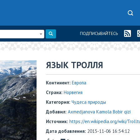
ПОДПИСЫВАЙТЕСЬ
ЯЗЫК ТРОЛЛЯ
Континент:
Европа
Страна:
Норвегия
Категория:
Чудеса природы
Добавил:
Axmedjanova Kamola Bobir qizi
Источник:
https://en.wikipedia.org/wiki/Troll
Дата добавления:
2015-11-06 16:54:12