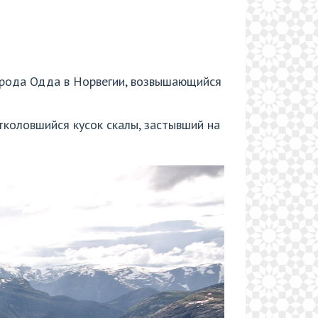
 города Одда в Норвегии, возвышающийся
тколовшийся кусок скалы, застывший на