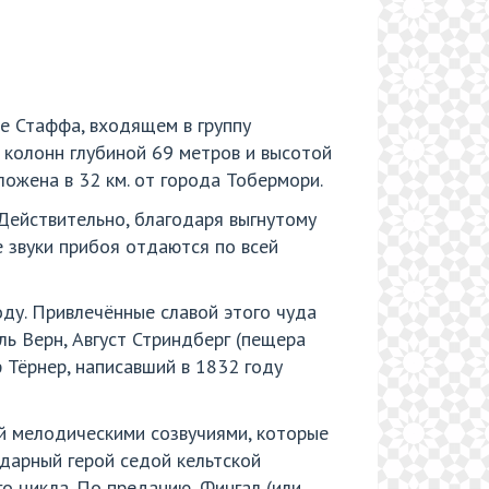
е Стаффа, входящем в группу
 колонн глубиной 69 метров и высотой
ложена в 32 км. от города Тобермори.
Действительно, благодаря выгнутому
 звуки прибоя отдаются по всей
ду. Привлечённые славой этого чуда
ь Верн, Август Стриндберг (пещера
 Тёрнер, написавший в 1832 году
й мелодическими созвучиями, которые
ндарный герой седой кельтской
о цикла. По преданию, Фингал (или