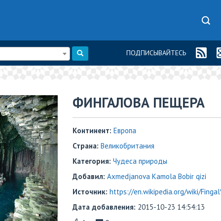
ПОДПИСЫВАЙТЕСЬ
ФИНГАЛОВА ПЕЩЕРА
Континент:
Европа
Страна:
Великобритания
Категория:
Чудеса природы
Добавил:
Axmedjanova Kamola Bobir qizi
Источник:
https://en.wikipedia.org/wiki/Fing
Дата добавления:
2015-10-23 14:54:13