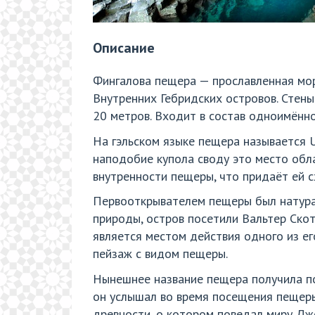
Описание
Фингалова пещера — прославленная мор
Внутренних Гебридских островов. Стен
20 метров. Входит в состав одноимённо
На гэльском языке пещера называется 
наподобие купола своду это место обл
внутренности пещеры, что придаёт ей 
Первооткрывателем пещеры был натурал
природы, остров посетили Вальтер Скот
является местом действия одного из ег
пейзаж с видом пещеры.
Нынешнее название пещера получила п
он услышал во время посещения пещеры 
древности, о котором поведал миру Дж