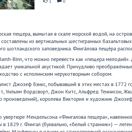
1
0
ская пещера, вымытая в скале морской водой, на остров
ы составлены из вертикальных шестигранных базальтовых
го шотландского заповедника. Финга́лова пеще́ра распо
Uamh-Binn, что можно перевести как «пещера мелодий». 
адает уникальной акустикой. Причудливо преображённые
сходство с исполинским нерукотворным собором.
ист Джозеф Бэнкс, побывавший в этих местах в 1772 го
т, Уильям Вордсворт, Джон Китс, Альфред Теннисон, Жюл
о произведений), королева Виктория и художник Джозеф
о увертюре Мендельсона «Фингалова пещера», навеянно
в 1829 г. Фингал (буквально, «белый странник») — леге
еймс Макферсон в одном из стихотворений оссиановског