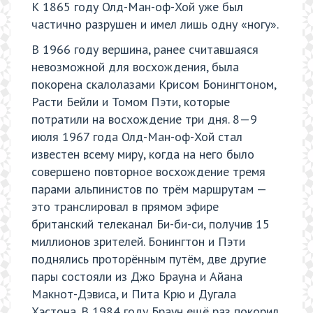
К 1865 году Олд-Ман-оф-Хой уже был
частично разрушен и имел лишь одну «ногу».
В 1966 году вершина, ранее считавшаяся
невозможной для восхождения, была
покорена скалолазами Крисом Бонингтоном,
Расти Бейли и Томом Пэти, которые
потратили на восхождение три дня. 8—9
июля 1967 года Олд-Ман-оф-Хой стал
известен всему миру, когда на него было
совершено повторное восхождение тремя
парами альпинистов по трём маршрутам —
это транслировал в прямом эфире
британский телеканал Би-би-си, получив 15
миллионов зрителей. Бонингтон и Пэти
поднялись проторённым путём, две другие
пары состояли из Джо Брауна и Айана
Макнот-Дэвиса, и Пита Крю и Дугала
Хэстона. В 1984 году Браун ещё раз покорил