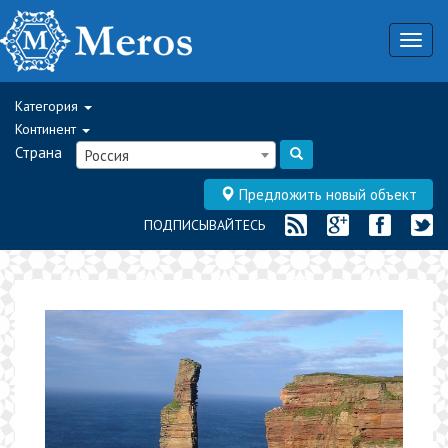
Togg
navig
Категория
Континент
Страна
Россия
Предложить новый объект
ПОДПИСЫВАЙТЕСЬ