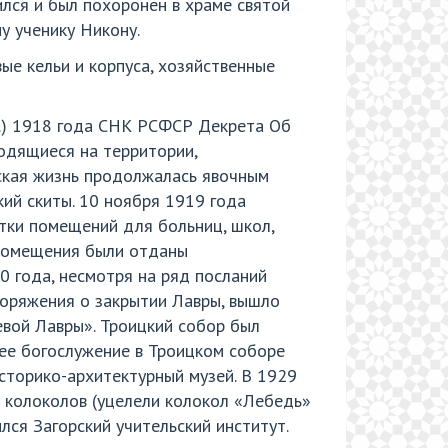
лся и был похоронен в храме святой
у ученику Никону.
ые кельи и корпуса, хозяйственные
ст.) 1918 года СНК РСФСР Декрета Об
ходящиеся на территории,
ская жизнь продолжалась явочным
ий скиты. 10 ноября 1919 года
тки помещений для больниц, школ,
 помещения были отданы
0 года, несмотря на ряд посланий
поряжения о закрытии Лавры, вышло
вой Лавры». Троицкий собор был
нее богослужение в Троицком соборе
сторико-архитектурный музей. В 1929
х колоколов (уцелели колокол «Лебедь»
лся Загорский учительский институт.