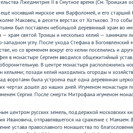
льства Лжедмитрия II в Смутное время (См. Троицкая ос
 ещё носивший мирское имя Варфоломей, и его старший 
холме Маковец, в десяти верстах от Хотьково. Это собы
атьями был поставлен небольшой деревянный храм во им
я — храм святой Троицы и несколько келий — занимали 
юго-западном углу. После ухода Стефана в Богоявленски
тве, но со временем вокруг его келии поселились и друг
фея в монастыре Сергием вводился общежитийный устав.
 оборонительную. В центре монастыря расположились но
он кельями; позади келий находились огороды и хозяйст
Над воротами была устроена ещё одна деревянная церков
щих чертах дошёл до наших дней. Игуменом монастыря п
именем Сергия. После смерти Митрофана игуменом мона
ным центром русских земель, поддержкой московских кн
ия Ивановича, отправлявшегося на сражение с Мамаем. 
шение устава православного монашества по благословен