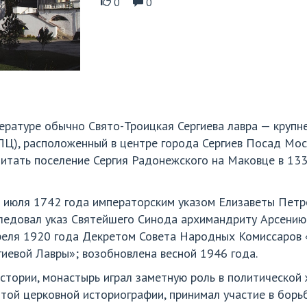
0
0
итературе обычно Свято-Троицкая Сергиева лавра — круп
Ц), расположенный в центре города Сергиев Посад Моск
итать поселение Сергия Радонежского на Маковце в 1337
8 июля 1742 года императорским указом Елизаветы Петр
ледовал указ Святейшего Синода архимандриту Арсению
реля 1920 года Декретом Совета Народных Комиссаров 
иевой Лавры»; возобновлена весной 1946 года.
стории, монастырь играл заметную роль в политической
ятой церковной историографии, принимал участие в борьб