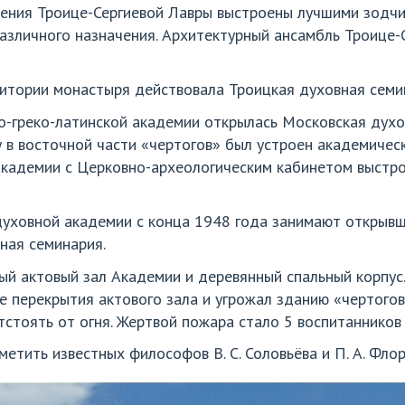
ния Троице-Сергиевой Лавры выстроены лучшими зодчим
азличного назначения. Архитектурный ансамбль Троице-
ритории монастыря действовала Троицкая духовная семи
о-греко-латинской академии открылась Московская духо
у в восточной части «чертогов» был устроен академическ
академии с Церковно-археологическим кабинетом выстр
уховной академии с конца 1948 года занимают открывш
ная семинария.
ый актовый зал Академии и деревянный спальный корпус
е перекрытия актового зала и угрожал зданию «чертого
стоять от огня. Жертвой пожара стало 5 воспитанников
етить известных философов В. С. Соловьёва и П. А. Флор