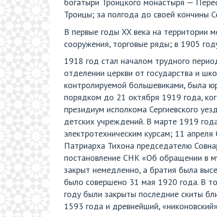
богатыри Троицкого монастыря — Перес
Троицы; за полгода до своей кончины 
В первые годы XX века на территории м
сооружения, торговые ряды; в 1905 год
1918 год стал началом трудного период
отделении церкви от государства и шко
контролируемой большевиками, была ю
порядком до 21 октября 1919 года, ког
президиум исполкома Сергиевского уез
детских учреждений. В марте 1919 год
электротехническим курсам; 11 апреля 
Патриарха Тихона председателю Совнар
постановление СНК «Об обращении в му
закрыт немедленно, а братия была выс
было совершено 31 мая 1920 года. В т
году были закрыты последние скиты бли
1593 года и древнейший, «никоновский»