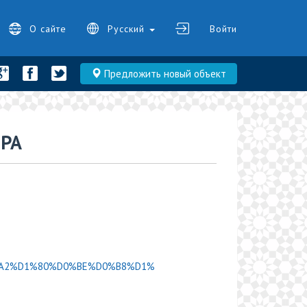
О сайте
Русский
Войти
Предложить новый объект
РА
/%D0%A2%D1%80%D0%BE%D0%B8%D1%