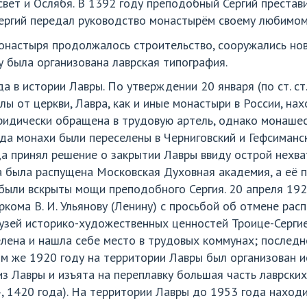
вет и Ослябя. В 1392 году преподобный Сергий престави
Сергий передал руководство монастырём своему любимом
онастыря продолжалось строительство, сооружались нов
у была организована лаврская типография.
а в истории Лавры. По утверждении 20 января (по ст. 
лы от церкви, Лавра, как и иные монастыри в России, на
ридически обращена в трудовую артель, однако монаше
да монахи были переселены в Черниговский и Гефсиманск
да принял решение о закрытии Лавры ввиду острой нехва
а была распущена Московская Духовная академия, а её
были вскрыты мощи преподобного Сергия. 20 апреля 192
кома В. И. Ульянову (Ленину) с просьбой об отмене рас
зей историко-художественных ценностей Троице-Сергие
елена и нашла себе место в трудовых коммунах; послед
ом же 1920 году на территории Лавры был организован и
з Лавры и изъята на переплавку большая часть лаврски
, 1420 года). На территории Лавры до 1953 года находи