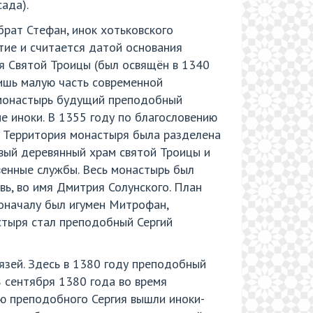
ада).
брат Стефан, инок хотьковского
тие и считается датой основания
я Святой Троицы (был освящён в 1340
лишь малую часть современной
й монастырь будущий преподобный
ие иноки. В 1355 году по благословению
 Территория монастыря была разделена
вый деревянный храм святой Троицы и
венные службы. Весь монастырь был
ь, во имя Дмитрия Солунского. План
оначалу был игумен Митрофан,
стыря стал преподобный Сергий
язей. Здесь в 1380 году преподобный
8 сентября 1380 года во время
ию преподобного Сергия вышли иноки-