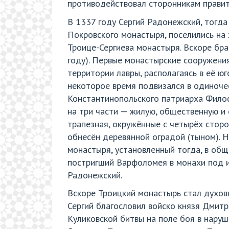
противодействовал сторонникам правите
В 1337 году Сергий Радонежский, тогда
Покровского монастыря, поселились на 
Троице-Сергиева монастыря. Вскоре бр
году). Первые монастырские сооружени
территории лавры, располагаясь в её 
некоторое время подвизался в одиночес
Константинопольского патриарха Фило
на три части — жилую, общественную и
трапезная, окружённые с четырёх стор
обнесён деревянной оградой (тыном). 
монастыря, установленный тогда, в об
постригший Варфоломея в монахи под 
Радонежский.
Вскоре Троицкий монастырь стал духов
Сергий благословил войско князя Дмитр
Куликовской битвы на поле боя в нару