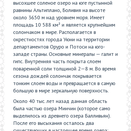
высохшее соленое озеро на юге пустынной
равнины Альтиплано, Боливия на высоте
около 3650 м над уровнем моря. Имеет
площадь 10 588 км² и является крупнейшим
солончаком в мире. Располагается в
окрестностях города Уюни на территории
департаментов Оруро и Потоси на юго-
западе страны. Основные минералы — галит и
гипс. Внутренняя часть покрыта слоем
поваренной соли толщиной 2—8 м. Во время
сезона дождей солончак покрывается
тонким слоем воды и превращается в самую
большую в мире зеркальную поверхность.
Около 40 тыс. лет назад данная область
была частью озера Минчин (которое само
выделилось из древнего озера Балливьян).
После его высыхания осталось два
существующих в настоящее время озера: