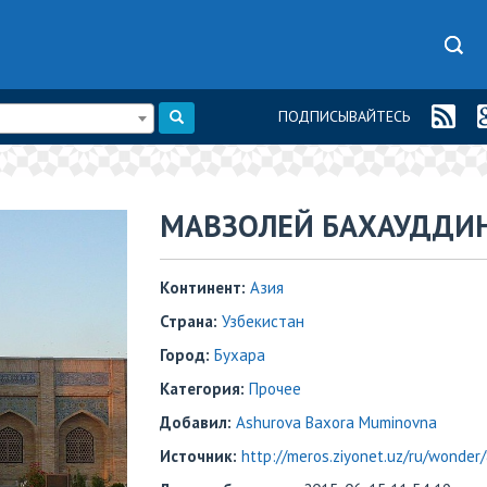
ПОДПИСЫВАЙТЕСЬ
МАВЗОЛЕЙ БАХАУДДИ
Континент:
Азия
Страна:
Узбекистан
Город:
Бухара
Категория:
Прочее
Добавил:
Ashurova Baxora Muminovna
Источник:
http://meros.ziyonet.uz/ru/wonder