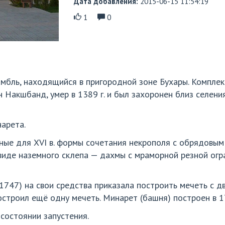
Дата добавления:
2015-06-15 11:54:19
1
0
мбль, находящийся в пригородной зоне Бухары. Компле
н Накшбанд, умер в 1389 г. и был захоронен близ селени
нарета.
ые для XVI в. формы сочетания некрополя с обрядовым з
иде наземного склепа — дахмы с мраморной резной огр
47) на свои средства приказала построить мечеть с дву
строил ещё одну мечеть. Минарет (башня) построен в 1
 состоянии запустения.