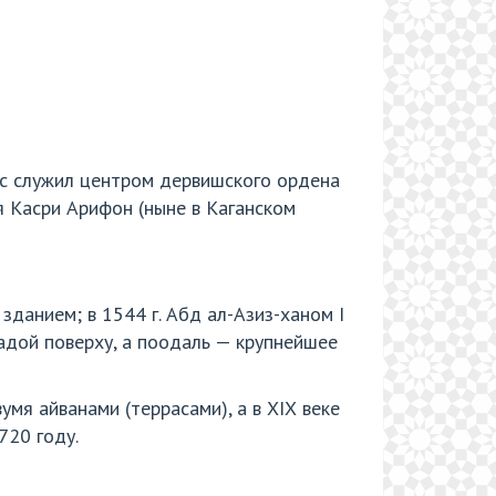
кс служил центром дервишского ордена
я Касри Арифон (ныне в Каганском
данием; в 1544 г. Абд ал-Азиз-ханом I
адой поверху, а поодаль — крупнейшее
мя айванами (террасами), а в ХIХ веке
720 году.