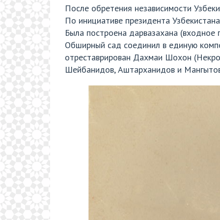
После обретения независимости Узбеки
По инициативе президента Узбекистана
Была построена дарвазахана (входное 
Обширный сад соединил в единую компо
отреставрирован Дахмаи Шохон (Некроп
Шейбанидов, Аштарханидов и Мангытов