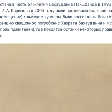
стана в честь 675-летия Бахауддина Накшбанда в 1993 
 И. А. Каримова в 2003 году были проделаны большие ра
помещение) с высоким куполом. Были воссозданы богато
зицию священное погребение Хазрата Бахауддина и мес
оль правителей), где покоятся останки некоторых прав
.