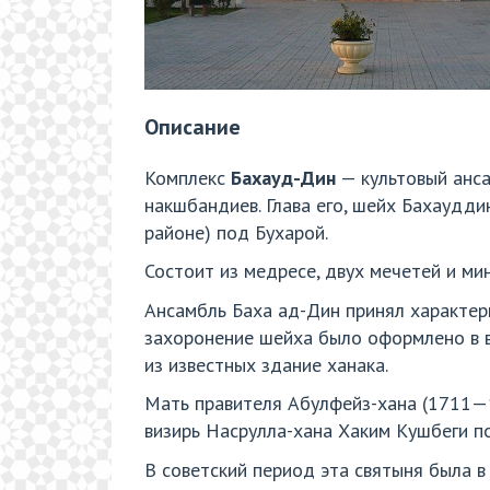
Описание
Комплекс
Бахауд-Дин
— культовый анса
накшбандиев. Глава его, шейх Бахаудди
районе) под Бухарой.
Состоит из медресе, двух мечетей и ми
Ансамбль Баха ад-Дин принял характерн
захоронение шейха было оформлено в в
из известных здание ханака.
Мать правителя Абулфейз-хана (1711—17
визирь Насрулла-хана Хаким Кушбеги по
В советский период эта святыня была в