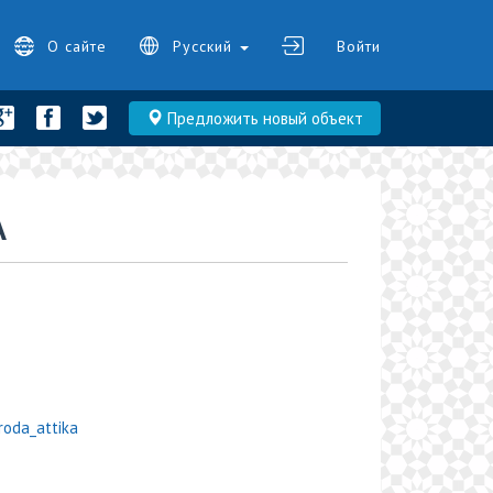
О сайте
Русский
Войти
Предложить новый объект
А
oda_attika