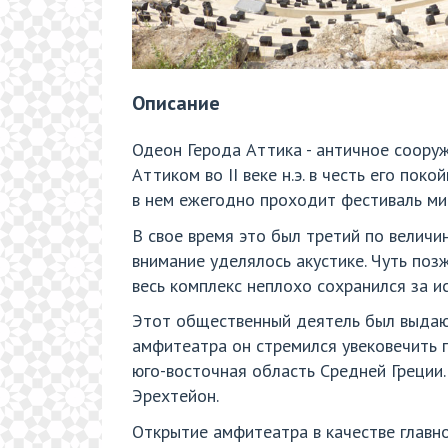
Описание
Одеон Герода Аттика - античное соору
Аттиком во II веке н.э. в честь его по
в нем ежегодно проходит фестиваль ми
В свое время это был третий по величи
внимание уделялось акустике. Чуть поз
весь комплекс неплохо сохранился за и
Этот общественный деятель был выдаю
амфитеатра он стремился увековечить п
юго-восточная область Средней Греции
Эрехтейон.
Открытие амфитеатра в качестве главно