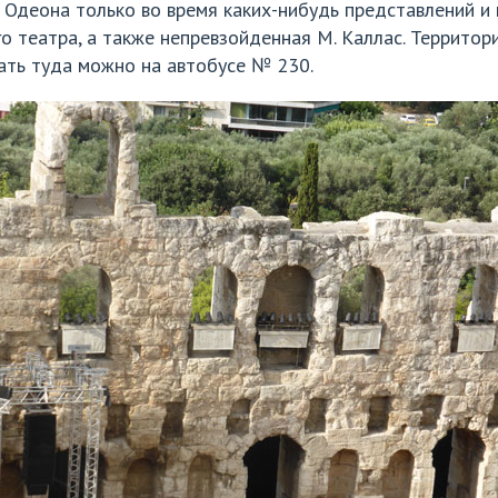
 Одеона только во время каких-нибудь представлений и
го театра, а также непревзойденная М. Каллас. Террито
ать туда можно на автобусе № 230.