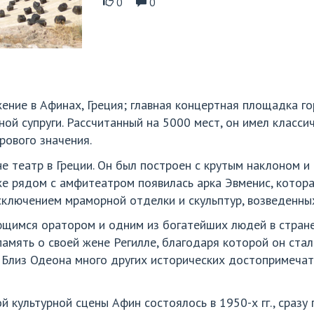
0
0
жение в Афинах, Греция; главная концертная площадка г
койной супруги. Рассчитанный на 5000 мест, он имел класс
рового значения.
не театр в Греции. Он был построен с крутым наклоном 
же рядом с амфитеатром появилась арка Эвменис, котора
сключением мраморной отделки и скульптур, возведенных
щимся оратором и одним из богатейших людей в стране
амять о своей жене Регилле, благодаря которой он стал
. Близ Одеона много других исторических достопримечат
й культурной сцены Афин состоялось в 1950-х гг., сразу