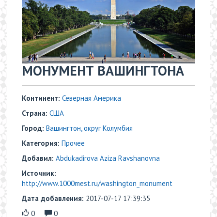
​​МОНУМЕНТ ВАШИНГТОНА
Континент:
Северная Америка
Страна:
США
Город:
Вашингтон, округ Колумбия
Категория:
Прочее
Добавил:
Abdukadirova Aziza Ravshanovna
Источник:
http://www.1000mest.ru/washington_monument
Дата добавления:
2017-07-17 17:39:35
0
0