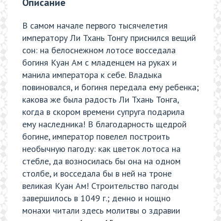
Описание
В самом начале первого тысячелетия
императору Ли Тхань Тонгу приснился вещий
сон: на белоснежном лотосе восседала
богиня Куан Ам с младенцем на руках и
манила императора к себе. Владыка
повиновался, и богиня передала ему ребенка;
какова же была радость Ли Тхань Тонга,
когда в скором времени супруга подарила
ему наследника! В благодарность щедрой
богине, император повелел построить
необычную пагоду: как цветок лотоса на
стебле, да возносилась бы она на одном
столбе, и восседала бы в ней на троне
великая Куан Ам! Строительство пагоды
завершилось в 1049 г.; денно и нощно
монахи читали здесь молитвы о здравии