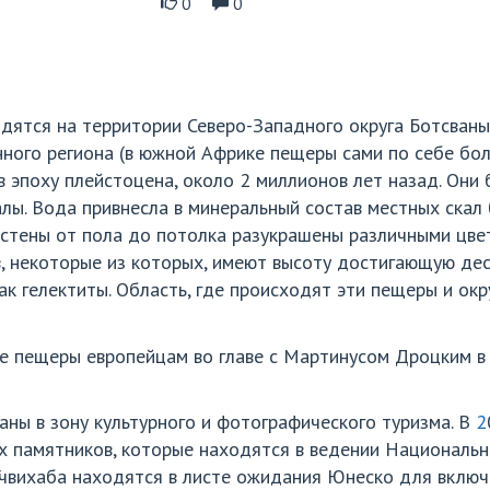
0
0
одятся на территории Северо-Западного округа Ботсван
ного региона (в южной Африке пещеры сами по себе бо
 эпоху плейстоцена, около 2 миллионов лет назад. Они
лы. Вода привнесла в минеральный состав местных ска
им стены от пола до потолка разукрашены различными цв
в, некоторые из которых, имеют высоту достигающую де
ак гелектиты. Область, где происходят эти пещеры и ок
е пещеры европейцам во главе с Мартинусом Дроцким в
ны в зону культурного и фотографического туризма. В
2
х памятников, которые находятся в ведении Национальн
Гчвихаба находятся в листе ожидания Юнеско для включ