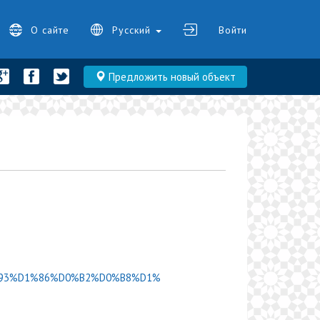
О сайте
Русский
Войти
Предложить новый объект
/%D0%93%D1%86%D0%B2%D0%B8%D1%