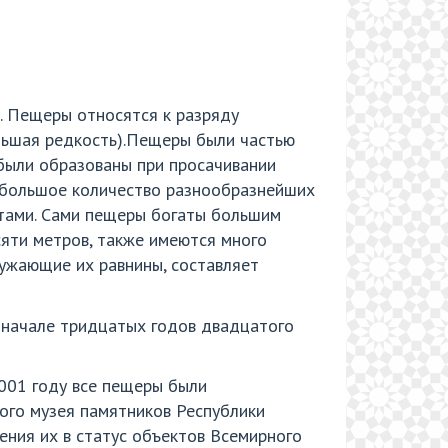
ы. Пещеры относятся к разряду
льшая редкость).Пещеры были частью
 были образованы при просачивании
л большое количество разнообразнейших
етами. Сами пещеры богаты большим
сяти метров, также имеются много
ружающие их равнины, составляет
 начале тридцатых годов двадцатого
001 году все пещеры были
ого музея памятников Республики
ения их в статус объектов Всемирного