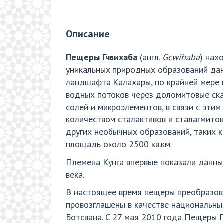
Описание
Пещеры Гчвихаба
(англ
.
Gcwihaba
) нах
уникальных природных образований дан
ландшафта Калахары, по крайней мере в
водных потоков через доломитовые ска
солей и микроэлементов, в связи с эт
количеством сталактивов и сталагмито
других необычных образований, таких к
площадь около 2500 кв.км.
Племена Кунга впервые показали данны
века.
В настоящее время пещеры преобразова
провозглашены в качестве национальны
Ботсвана. С 27 мая 2010 года Пещеры 