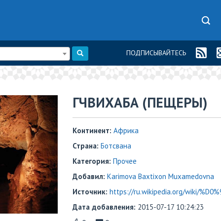
ПОДПИСЫВАЙТЕСЬ
ГЧВИХАБА (ПЕЩЕРЫ)
Континент:
Африка
Страна:
Ботсвана
Категория:
Прочее
Добавил:
Karimova Baxtixon Muxamedovna
Источник:
https://ru.wikipedia.org/wiki
Дата добавления:
2015-07-17 10:24:23