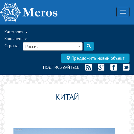
Togg
navig
Категория
Континент
Страна
Россия
Предложить новый объект
ПОДПИСЫВАЙТЕСЬ
КИТАЙ