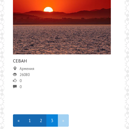
​СЕВАН
Армения
26080
0
0
«
1
2
3
»