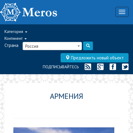
Togg
navig
Категория
Континент
Страна
Россия
Предложить новый объект
ПОДПИСЫВАЙТЕСЬ
АРМЕНИЯ